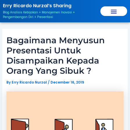
Skip
Post
Erry Ricardo Nurzal’s Sharing
to
navigation
Blog Analisis Kebijakan + Manajemen Inovasi +
content
Pengembangan Diri + Presentasi
Bagaimana Menyusun
Presentasi Untuk
Disampaikan Kepada
Orang Yang Sibuk ?
By
Erry Ricardo Nurzal
/
December 16, 2019