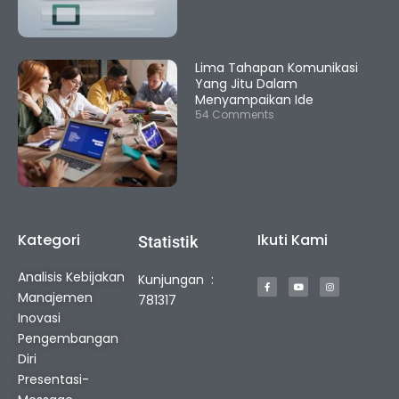
Lima Tahapan Komunikasi
Yang Jitu Dalam
Menyampaikan Ide
54 Comments
Kategori
Ikuti Kami
Statistik
F
Y
I
Analisis Kebijakan
Kunjungan :
a
o
n
c
u
s
Manajemen
e
t
t
781317
b
u
a
o
b
g
Inovasi
o
e
r
k
a
Pengembangan
-
m
f
Diri
Presentasi-