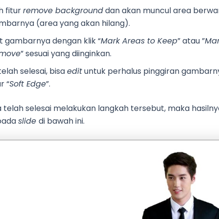
ih fitur
remove background
dan akan muncul area berwar
mbarnya (area yang akan hilang).
it gambarnya dengan klik “
Mark Areas to Keep
” atau ”
Mar
move
” sesuai yang diinginkan.
elah selesai, bisa
edit
untuk perhalus pinggiran gambar
ur “
Soft Edge
”.
 telah selesai melakukan langkah tersebut, maka hasiln
 pada
slide
di bawah ini.