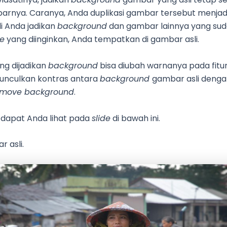
arnya. Caranya, Anda duplikasi gambar tersebut menjadi
i Anda jadikan
background
dan gambar lainnya yang su
e
yang diinginkan, Anda tempatkan di gambar asli.
g dijadikan
background
bisa diubah warnanya pada fitu
nculkan kontras antara
background
gambar asli deng
emove background
.
dapat Anda lihat pada
slide
di bawah ini.
 asli.