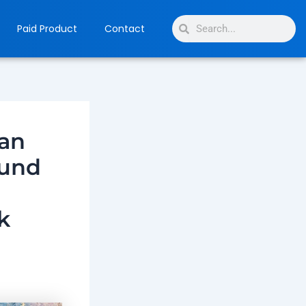
Search
Search
Paid Product
Contact
an
und
k