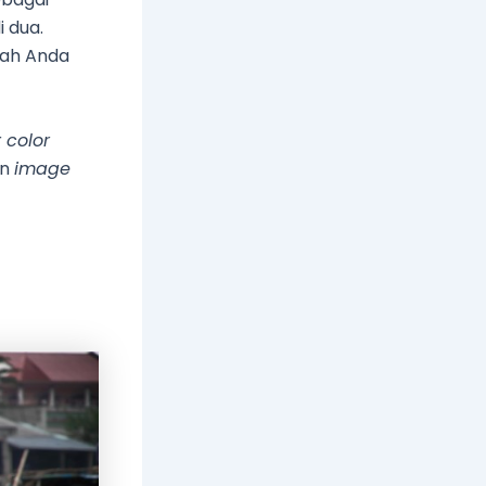
 dua.
dah Anda
r
color
an
image