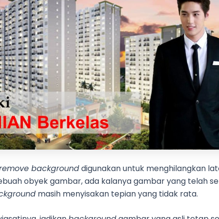
remove background
digunakan untuk menghilangkan lat
ebuah obyek gambar, ada kalanya gambar yang telah sel
ckground
masih menyisakan tepian yang tidak rata.
asatinya, jadikan
background
gambar yang asli tetap s