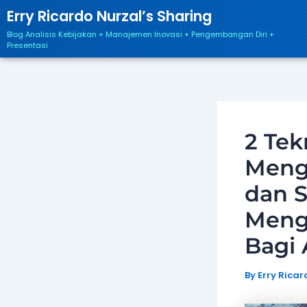
Skip
Post
Erry Ricardo Nurzal’s Sharing
to
navigation
Blog Analisis Kebijakan + Manajemen Inovasi + Pengembangan Diri +
content
Presentasi
2 Te
Meng
dan 
Mengh
Bagi
By
Erry Rica