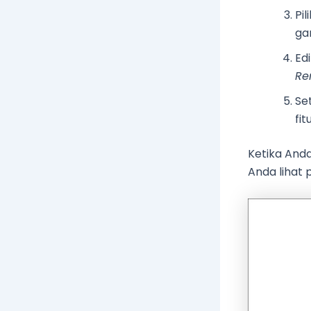
Pil
ga
Ed
Re
Set
fit
Ketika Anda
Anda lihat