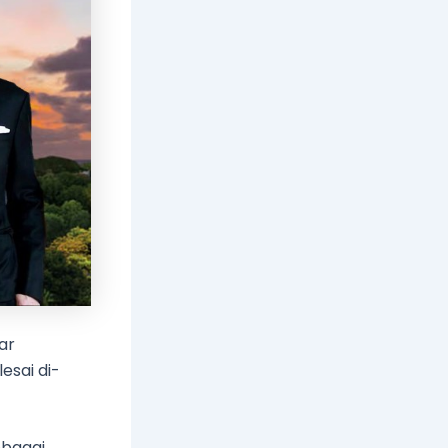
ar
esai di-
ebagai