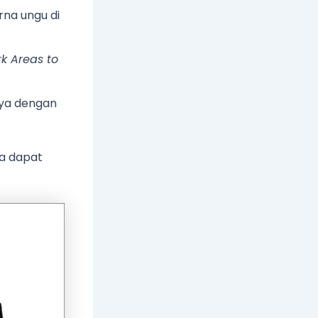
na ungu di
k Areas to
nya dengan
ya dapat