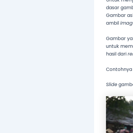
dasar gamb
Gambar asl
ambil
imag
Gambar yan
untuk memu
hasil dari
r
Contohnya 
Slide
gambar