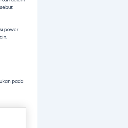
rsebut
si power
ain.
jukan pada