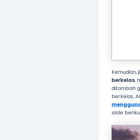
Kemudian, 
berkelas
,
ditambah ga
berkelas, 
menggun
slide
berikut