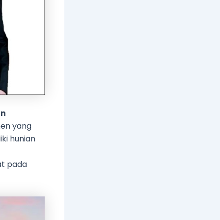
an
men yang
ki hunian
at pada