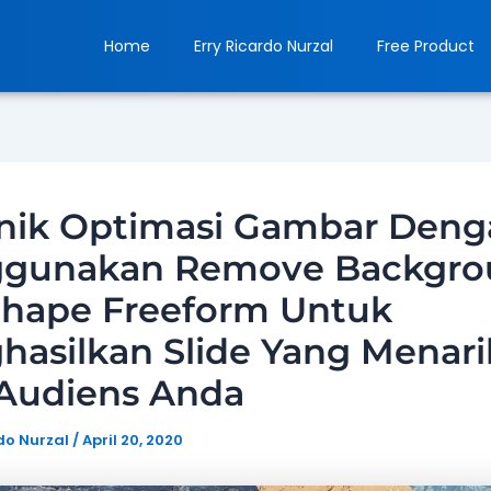
Home
Erry Ricardo Nurzal
Free Product
knik Optimasi Gambar Deng
gunakan Remove Backgro
Shape Freeform Untuk
asilkan Slide Yang Menari
 Audiens Anda
rdo Nurzal
/
April 20, 2020