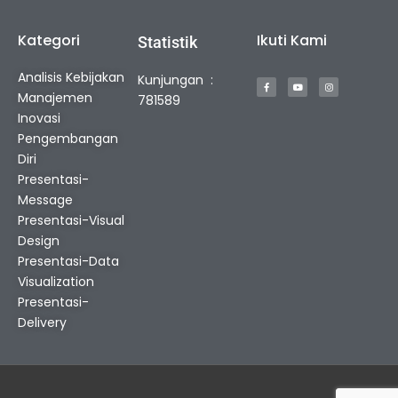
Kategori
Ikuti Kami
Statistik
F
Y
I
Analisis Kebijakan
Kunjungan :
a
o
n
c
u
s
Manajemen
e
t
t
781589
b
u
a
o
b
g
Inovasi
o
e
r
k
a
Pengembangan
-
m
f
Diri
Presentasi-
Message
Presentasi-Visual
Design
Presentasi-Data
Visualization
Presentasi-
Delivery