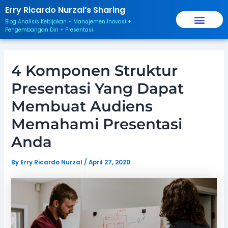
Skip
Post
Erry Ricardo Nurzal’s Sharing
to
navigation
Blog Analisis Kebijakan + Manajemen Inovasi +
content
Pengembangan Diri + Presentasi
4 Komponen Struktur
Presentasi Yang Dapat
Membuat Audiens
Memahami Presentasi
Anda
By
Erry Ricardo Nurzal
/
April 27, 2020