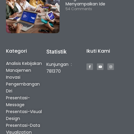
Menyampaikan Ide
54 Comments
Kategori
Ikuti Kami
Statistik
F
Y
I
Analisis Kebijakan
Kunjungan :
a
o
n
c
u
s
Manajemen
e
t
t
781370
b
u
a
o
b
g
Inovasi
o
e
r
k
a
Pengembangan
-
m
f
Diri
Presentasi-
Message
Presentasi-Visual
Design
Presentasi-Data
Visualization