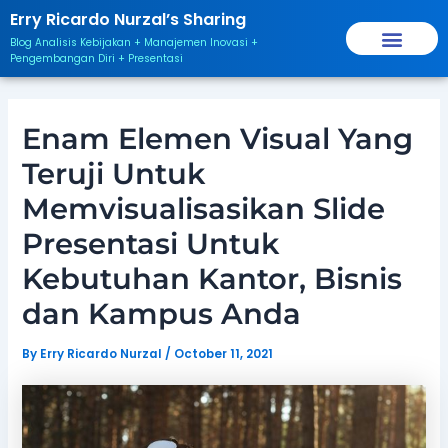
Skip
Post
Erry Ricardo Nurzal’s Sharing
to
navigation
Blog Analisis Kebijakan + Manajemen Inovasi +
content
Pengembangan Diri + Presentasi
Enam Elemen Visual Yang
Teruji Untuk
Memvisualisasikan Slide
Presentasi Untuk
Kebutuhan Kantor, Bisnis
dan Kampus Anda
By
Erry Ricardo Nurzal
/
October 11, 2021