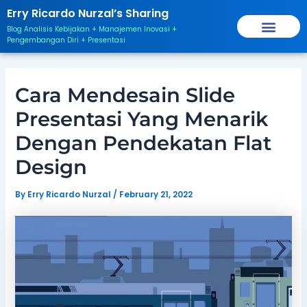
Skip
Post
Erry Ricardo Nurzal’s Sharing
to
navigation
Blog Analisis Kebijakan + Manajemen Inovasi +
content
Pengembangan Diri + Presentasi
Cara Mendesain Slide
Presentasi Yang Menarik
Dengan Pendekatan Flat
Design
By
Erry Ricardo Nurzal
/
February 21, 2022