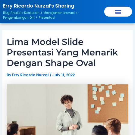
Skip
Post
Erry Ricardo Nurzal’s Sharing
to
navigation
Blog Analisis Kebijakan + Manajemen Inovasi +
content
Pengembangan Diri + Presentasi
Lima Model Slide
Presentasi Yang Menarik
Dengan Shape Oval
By
Erry Ricardo Nurzal
/
July 11, 2022