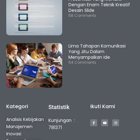
Dengan Enam Teknik Kreatif
Desain Slide
58 Comments
Lima Tahapan Komunikasi
Yang Jitu Dalam
Menyampaikan Ide
54 Comments
Kategori
Ikuti Kami
Statistik
F
Y
I
Analisis Kebijakan
Kunjungan :
a
o
n
c
u
s
Manajemen
e
t
t
781371
b
u
a
o
b
g
Inovasi
o
e
r
k
a