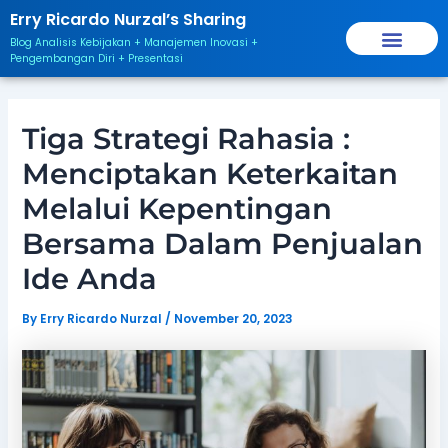
Skip
Post
Erry Ricardo Nurzal’s Sharing
to
navigation
Blog Analisis Kebijakan + Manajemen Inovasi +
content
Pengembangan Diri + Presentasi
Tiga Strategi Rahasia :
Menciptakan Keterkaitan
Melalui Kepentingan
Bersama Dalam Penjualan
Ide Anda
By
Erry Ricardo Nurzal
/
November 20, 2023