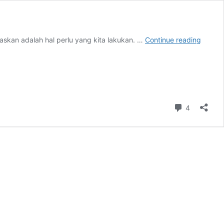
4
kan adalah hal perlu yang kita lakukan. …
Continue reading
Prinsip
Mende
Slide
Presen
Yang
Menari
Comment
4