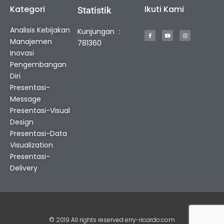
Kategori
Ikuti Kami
Statistik
F
Y
I
Analisis Kebijakan
Kunjungan :
a
o
n
c
u
s
Manajemen
e
t
t
781360
b
u
a
o
b
g
Inovasi
o
e
r
k
a
Pengembangan
-
m
f
Diri
Presentasi-
Message
Presentasi-Visual
Design
Presentasi-Data
Visualization
Presentasi-
Delivery
© 2019 All rights reserved erry-ricardo.com