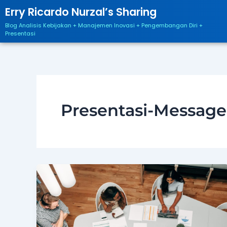
Skip
Post
Erry Ricardo Nurzal’s Sharing
to
pagination
Blog Analisis Kebijakan + Manajemen Inovasi + Pengembangan Diri +
content
Presentasi
Presentasi-Message