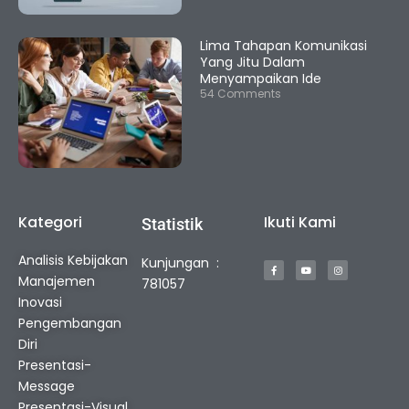
Lima Tahapan Komunikasi
Yang Jitu Dalam
Menyampaikan Ide
54 Comments
Kategori
Ikuti Kami
Statistik
F
Y
I
Analisis Kebijakan
Kunjungan :
a
o
n
c
u
s
Manajemen
e
t
t
781057
b
u
a
o
b
g
Inovasi
o
e
r
k
a
Pengembangan
-
m
f
Diri
Presentasi-
Message
Presentasi-Visual