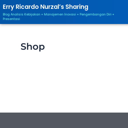
Skip
Erry Ricardo Nurzal’s Sharing
to
Blog Analisis Kebijakan + Manajemen Inovasi + Pengembangan Diri +
content
Presentasi
Shop