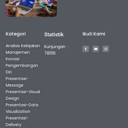
Kategori
Ikuti Kami
Statistik
F
Y
I
Analisis Kebijakan
Kunjungan :
a
o
n
c
u
s
Manajemen
e
t
t
781119
b
u
a
o
b
g
Inovasi
o
e
r
k
a
Pengembangan
-
m
f
Diri
Presentasi-
Message
Presentasi-Visual
Design
Presentasi-Data
Visualization
Presentasi-
Delivery