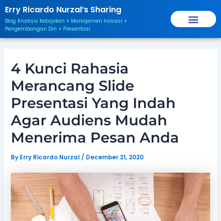
Skip
Post
Erry Ricardo Nurzal’s Sharing
to
navigation
Blog Analisis Kebijakan + Manajemen Inovasi +
content
Pengembangan Diri + Presentasi
4 Kunci Rahasia
Merancang Slide
Presentasi Yang Indah
Agar Audiens Mudah
Menerima Pesan Anda
By
Erry Ricardo Nurzal
/
December 21, 2020