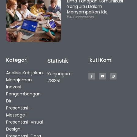
Lima Tahapan Komunikasi
Yang Jitu Dalam
Menyampaikan Ide
54 Comments
Kategori
Ikuti Kami
Statistik
F
Y
I
Analisis Kebijakan
Kunjungan :
a
o
n
c
u
s
Manajemen
e
t
t
781351
b
u
a
o
b
g
Inovasi
o
e
r
k
a
Pengembangan
-
m
f
Diri
Presentasi-
Message
Presentasi-Visual
Design
Presentasi-Data