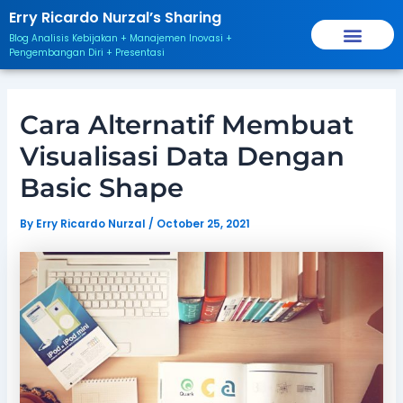
Skip
Post
Erry Ricardo Nurzal’s Sharing
to
navigation
Blog Analisis Kebijakan + Manajemen Inovasi +
content
Pengembangan Diri + Presentasi
Cara Alternatif Membuat
Visualisasi Data Dengan
Basic Shape
By
Erry Ricardo Nurzal
/
October 25, 2021