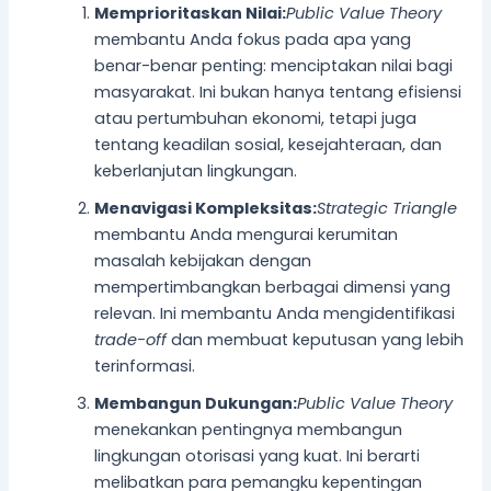
Memprioritaskan Nilai:
Public Value Theory
membantu Anda fokus pada apa yang
benar-benar penting: menciptakan nilai bagi
masyarakat. Ini bukan hanya tentang efisiensi
atau pertumbuhan ekonomi, tetapi juga
tentang keadilan sosial, kesejahteraan, dan
keberlanjutan lingkungan.
Menavigasi Kompleksitas:
Strategic Triangle
membantu Anda mengurai kerumitan
masalah kebijakan dengan
mempertimbangkan berbagai dimensi yang
relevan. Ini membantu Anda mengidentifikasi
trade-off
dan membuat keputusan yang lebih
terinformasi.
Membangun Dukungan:
Public Value Theory
menekankan pentingnya membangun
lingkungan otorisasi yang kuat. Ini berarti
melibatkan para pemangku kepentingan