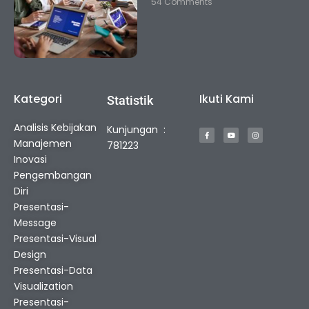
54 Comments
Kategori
Ikuti Kami
Statistik
F
Y
I
Analisis Kebijakan
Kunjungan :
a
o
n
c
u
s
Manajemen
e
t
t
781223
b
u
a
o
b
g
Inovasi
o
e
r
k
a
Pengembangan
-
m
f
Diri
Presentasi-
Message
Presentasi-Visual
Design
Presentasi-Data
Visualization
Presentasi-