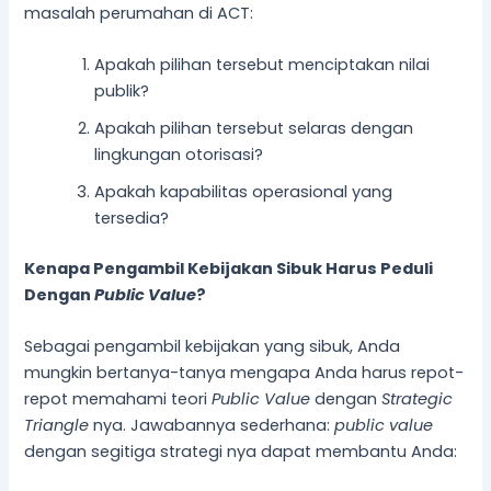
masalah perumahan di ACT:
Apakah pilihan tersebut menciptakan nilai
publik?
Apakah pilihan tersebut selaras dengan
lingkungan otorisasi?
Apakah kapabilitas operasional yang
tersedia?
Kenapa Pengambil Kebijakan Sibuk Harus Peduli
Dengan
Public Value
?
Sebagai pengambil kebijakan yang sibuk, Anda
mungkin bertanya-tanya mengapa Anda harus repot-
repot memahami teori
Public Value
dengan
Strategic
Triangle
nya. Jawabannya sederhana:
public value
dengan segitiga strategi nya dapat membantu Anda: