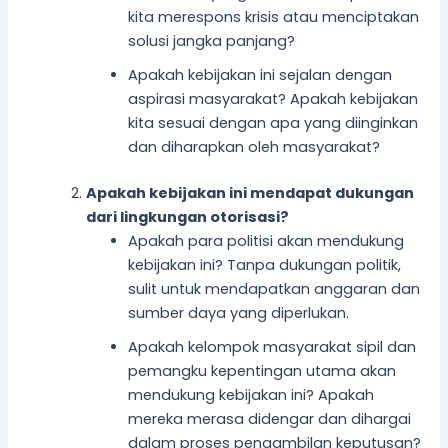
kita merespons krisis atau menciptakan
solusi jangka panjang?
Apakah kebijakan ini sejalan dengan
aspirasi masyarakat? Apakah kebijakan
kita sesuai dengan apa yang diinginkan
dan diharapkan oleh masyarakat?
Apakah kebijakan ini mendapat dukungan
dari lingkungan otorisasi?
Apakah para politisi akan mendukung
kebijakan ini? Tanpa dukungan politik,
sulit untuk mendapatkan anggaran dan
sumber daya yang diperlukan.
Apakah kelompok masyarakat sipil dan
pemangku kepentingan utama akan
mendukung kebijakan ini? Apakah
mereka merasa didengar dan dihargai
dalam proses pengambilan keputusan?