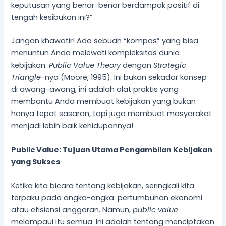
keputusan yang benar-benar berdampak positif di
tengah kesibukan ini?”
Jangan khawatir! Ada sebuah “kompas” yang bisa
menuntun Anda melewati kompleksitas dunia
kebijakan:
Public Value Theory
dengan
Strategic
Triangle
-nya (Moore, 1995). Ini bukan sekadar konsep
di awang-awang, ini adalah alat praktis yang
membantu Anda membuat kebijakan yang bukan
hanya tepat sasaran, tapi juga membuat masyarakat
menjadi lebih baik kehidupannya!
Public Value: Tujuan Utama Pengambilan Kebijakan
yang Sukses
Ketika kita bicara tentang kebijakan, seringkali kita
terpaku pada angka-angka: pertumbuhan ekonomi
atau efisiensi anggaran. Namun,
public value
melampaui itu semua. Ini adalah tentang menciptakan