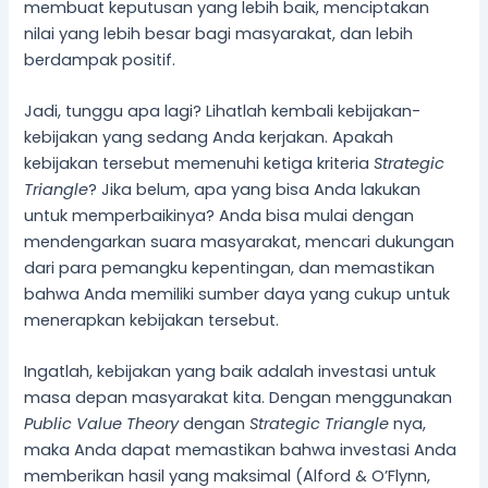
membuat keputusan yang lebih baik, menciptakan
nilai yang lebih besar bagi masyarakat, dan lebih
berdampak positif.
Jadi, tunggu apa lagi? Lihatlah kembali kebijakan-
kebijakan yang sedang Anda kerjakan. Apakah
kebijakan tersebut memenuhi ketiga kriteria
Strategic
Triangle
? Jika belum, apa yang bisa Anda lakukan
untuk memperbaikinya? Anda bisa mulai dengan
mendengarkan suara masyarakat, mencari dukungan
dari para pemangku kepentingan, dan memastikan
bahwa Anda memiliki sumber daya yang cukup untuk
menerapkan kebijakan tersebut.
Ingatlah, kebijakan yang baik adalah investasi untuk
masa depan masyarakat kita. Dengan menggunakan
Public Value Theory
dengan
Strategic Triangle
nya,
maka Anda dapat memastikan bahwa investasi Anda
memberikan hasil yang maksimal (Alford & O’Flynn,