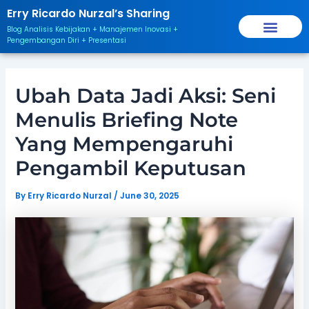
Skip
Post
Erry Ricardo Nurzal’s Sharing
to
navigation
Blog Analisis Kebijakan + Manajemen Inovasi +
content
Pengembangan Diri + Presentasi
Ubah Data Jadi Aksi: Seni
Menulis Briefing Note
Yang Mempengaruhi
Pengambil Keputusan
By
Erry Ricardo Nurzal
/
June 30, 2025