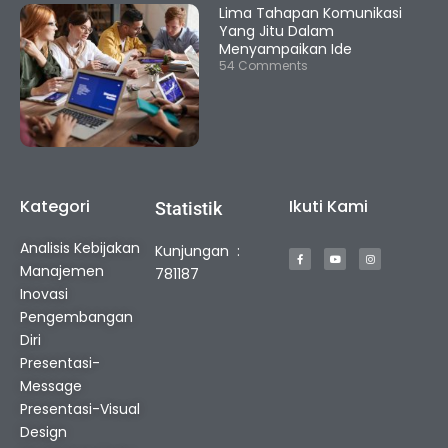
Lima Tahapan Komunikasi
Yang Jitu Dalam
Menyampaikan Ide
54 Comments
Kategori
Ikuti Kami
Statistik
F
Y
I
Analisis Kebijakan
Kunjungan :
a
o
n
c
u
s
Manajemen
e
t
t
781187
b
u
a
o
b
g
Inovasi
o
e
r
k
a
Pengembangan
-
m
f
Diri
Presentasi-
Message
Presentasi-Visual
Design