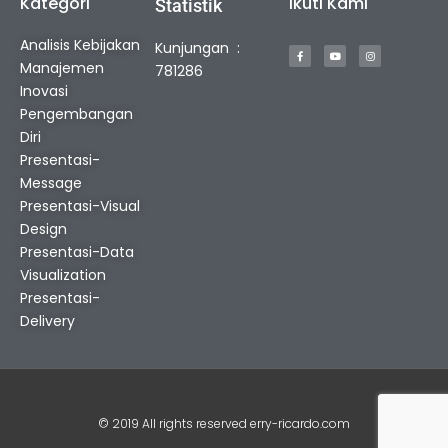
Kategori
Ikuti Kami
Statistik
F
Y
I
Analisis Kebijakan
Kunjungan :
a
o
n
c
u
s
Manajemen
e
t
t
781286
b
u
a
o
b
g
Inovasi
o
e
r
k
a
Pengembangan
-
m
f
Diri
Presentasi-
Message
Presentasi-Visual
Design
Presentasi-Data
Visualization
Presentasi-
Delivery
© 2019 All rights reserved erry-ricardo.com