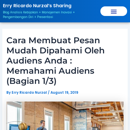
Skip
Post
Erry Ricardo Nurzal’s Sharing
to
navigation
Blog Analisis Kebijakan + Manajemen Inovasi +
content
Pengembangan Diri + Presentasi
Cara Membuat Pesan
Mudah Dipahami Oleh
Audiens Anda :
Memahami Audiens
(Bagian 1/3)
By
Erry Ricardo Nurzal
/
August 19, 2019