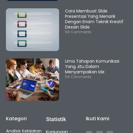
Cara Membuat Slide
Presentasi Yang Menarik
Dengan Enam Teknik Kreatif
Desain Slide
58 Comments
Lima Tahapan Komunikasi
Yang Jitu Dalam
Menyampaikan Ide
54 Comments
Kategori
Ikuti Kami
Statistik
F
Y
I
Analisis Kebijakan
Kunjungan :
a
o
n