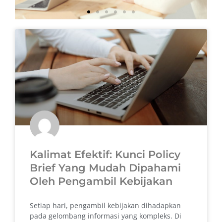
P
P
P
P
a
a
a
a
g
g
g
g
e
e
e
e
Kalimat Efektif: Kunci Policy
Brief Yang Mudah Dipahami
Oleh Pengambil Kebijakan
Setiap hari, pengambil kebijakan dihadapkan
pada gelombang informasi yang kompleks. Di